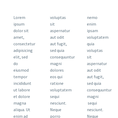
Lorem
voluptas
nemo
ipsum
sit
enim
dolor sit
aspernatur
ipsam
amet,
aut odit
voluptatem
consectetur
aut fugit,
quia
adipisicing
sed quia
voluptas
elit, sed
consequuntur
sit
do
magni
aspernatur
eiusmod
dolores
aut odit
tempor
eos qui
aut fugit,
incididunt
ratione
sed quia
ut labore
voluptatem
consequuntur
et dolore
sequi
magni
magna
nesciunt.
sequi
aliqua. Ut
Neque
nesciunt.
enim ad
porro
Neque