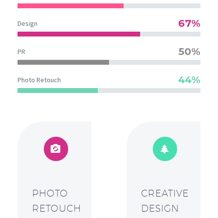
67%
Design
50%
PR
44%
Photo Retouch




PHOTO
CREATIVE
RETOUCH
DESIGN